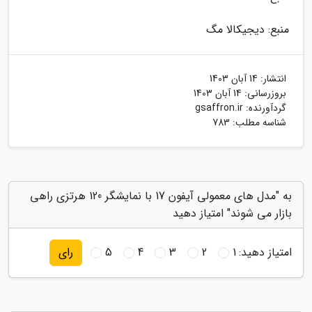
منبع: دیجیکالا مگ
انتشار:
14 آبان 1403
بروزرسانی:
14 آبان 1403
گردآورنده:
gsaffron.ir
شناسه مطلب: 783
به "مدل های معمولی آیفون 17 با نمایشگر 120 هرتزی راهی
بازار می شوند" امتیاز دهید
امتیاز دهید:
1
2
3
4
5
رای