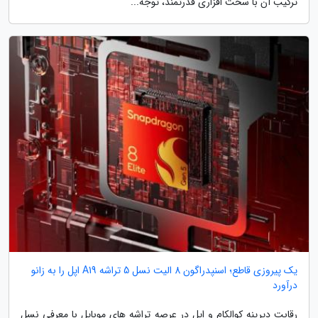
ترکیب آن با سخت افزاری قدرتمند، توجه...
یک پیروزی قاطع؛ اسنپدراگون 8 الیت نسل 5 تراشه A19 اپل را به زانو
درآورد
رقابت دیرینه کوالکام و اپل در عرصه تراشه های موبایل با معرفی نسل