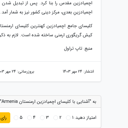
اچمیادزینِ بعدی، مرکز دینی کشور نیز به شمار آمد.
کلیسای جامع اچمیادزین کهنترین کلیسای ارمنستان
کیش گریگوری ارمنی ساخته شده است. لازم به ذکر است هر ساله در تاریخ 2 ژ
منبع: تاپ تراول
انتشار:
24 مهر 1403
بروزرسانی:
24 مهر 1403
به "آشنایی با کلیسای اچمیادزین ارمنستان Armenia" امتیاز دهید
امتیاز دهید:
1
2
3
4
5
رای