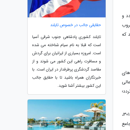
د و
روب
حقایقی جالب در خصوص تایلند
ید که
تایلند کشوری پادشاهی جنوب شرقی آسیا
است که قبلا به نام سیام شناخته می شده
است. امروزه بسیاری از ایرانیان برای گردش
و مسافرت راهی این کشور می شوند و از
مقاصد گردشگری پرطرفدار در ایران است. با
های
خبرنگاران همراه باشید تا با حقایق جالب
الی
این کشور بیشتر آشنا شوید.
دد؛
رومی ها پس از ویران ساختن آرتاشات در سال 163 مرکز ارمنستان را به ولاش آباد منتقل نمودند. پس از اینکه در سال 301،
امع