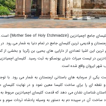
یکی از مهم ترین جاذبه های دیدنی در ارمنستان کلیسای جامع اچمیادزین (n
ولین کلیسای جامع ارمنستان و قدیمی ترین کلیسای جامع در تمام دنیا به شمار می رود. در
 ترین این اشیا تعدادی از دارایی های یحیی بن زکریا و بخشی از ک
200، کلیسای جامع اچمیادزین در لیست میراث دنیای یونسکو به ثبت رسید. کلیسای اچمیادز
ست یکی از سرمایه های باستانی ارمنستان به شمار می رود. با توجه
و نقطه ای را برای ساخت کلیسا معین نمود و در نهایت کلیسای ج
ستان شناسان نشان می دهد که قدمت کلیسای اچمیادزین مربوط به 
 گفته می گردد ساخت آن در سپیده دم به دستور به وسیله پادشاه تردات سوم و