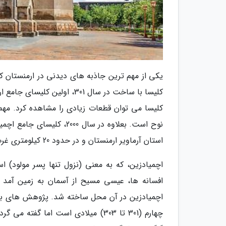
کلیسا با ساخت در سال 301، ا
کلیسا می توان قطعات زیادی را مشاهده کرد. مهم
نوح است. بعلاوه در سال 0
استان آرماویر ارمنستان و در حدود 20 کیلومتری غرب شهر ایروان واقع شده است.
اچمیادزین، که به معنی (نزول تنها پسر مولود) ا
افسانه ها، عیسی مسیح از آسمان به زمین آمد 
اچمیادزین در آن محل ساخته شد. پژوهش های با
چهارم (301 تا 303) میلادی است اما