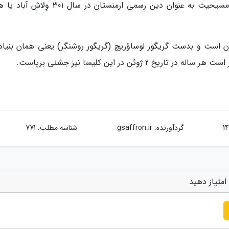
اچمیادزین مقدس را بنا کرد. پس از تبدیل شدن مسیحیت به عنوان دین رسمی ارمنستان در سال 
 است و بدست گریگور لوساوُریچ (گریگور روشنگر) یعنی همان بنیادگ
وئن در این کلیسا نیز جشنی برپاست.
گردآورنده:
gsaffron.ir
شناسه مطلب: 771