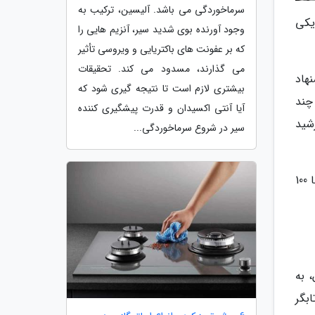
سرماخوردگی می باشد. آلیسین، ترکیب به
یکی
وجود آورنده بوی شدید سیر، آنزیم هایی را
که بر عفونت های باکتریایی و ویروسی تأثیر
می گذارند، مسدود می کند. تحقیقات
هاد
بیشتری لازم است تا نتیجه گیری شود که
چند
آیا آنتی اکسیدان و قدرت پیشگیری کننده
شید
سیر در شروع سرماخوردگی...
به گفته پژوهشگران، ایجاد چنین سایه ای به 22 میلیارد پوند (10 میلیارد کیلوگرم) گرد و غبار در سال احتیاج دارد که تقریبا 100
ن، به
ابگر