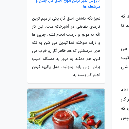
6 روش تمیز کردن انواع اجاق گاز، چدن و
سرشعله ها
کردند که
تمیز نگه داشتن اجاق گاز، یکی از مهم ترین
هل دهند تا
کارهای نظافتی در آشپزخانه ست. این کار
اگه به موقع و درست انجام نشه، چربی ها
و ذرات سوخته غذا تبدیل می شن به لکه
 می
های سرسختی که هم ظاهر گاز رو خراب می
کیب
کنن، هم ممکنه به مرور به دستگاه آسیب
خشی
بزنن. ولی باید بدونید، مدل پاکیزه کردن
اجاق گاز بسته به...
الیز دوام یک ذره غبار پس از رسیدن به نقطه لاگرانژ 1 که نقطه
در کار
 این ذره که
و سپس