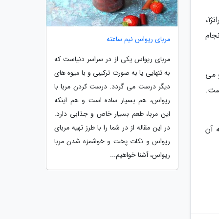
پژوهشگران به این نتیجه رسیدند که پرتاب غبار ماه با سرعتی در حدود سه تا پنج کیلومتر در ثانیه به سمت لاگرانژ1،
جام
مربای ریواس نیم ساعته
مربای ریواس یکی از در سراسر دنیاست که
به تنهایی یا به صورت ترکیبی و با میوه های
و می
دیگر درست می گردد. درست کردن مربا با
ست.
ریواس، هم بسیار ساده است و هم اینکه
این مربا، طعم بسیار خاص و جذابی دارد.
در این مقاله از در شما را با طرز تهیه مربای
دار های لاگرانژ 1 یا نزدیک به آن
ریواس و نکات پخت و خوشمزه شدن مربا
ریواس، آشنا خواهیم...