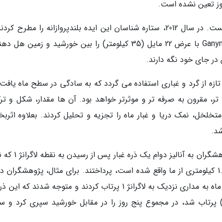
وز تعین نشده است.
باید اشاره نمود که این راه چاره پیشنهادی تازه نیست. در سال 2012، ستاره شناسان این ایده بلندپروازانه را مطرح 
بزرگ ترین سیارک نزدیک به زمین یعنی 1036 Ganymed با عرض 22 مایل (35 کیلومتر) را بین خورشید و زمین 
 در جای خود نگه دارند.
 تازه از گرد و غباری استفاده می گردد که به سادگی در سطح ماه یافت
 تر، مقرون به صرفه تر و موثرتر خواهد بود. آن ها مقدار، شکل و تر
خلخل، نمک دریا و غبار ماه را تجزیه و تحلیل کردند. بعلاوه اثرب
شد.
بعلاوه با استفاده از شبیه سازی های رایانه ای، پژوهشگران به آن
ای پایدار بین زمین و خورشید است و در فاصله 1.5 کیلومتری از ما واقع شده است، پرداختند. برای مثال، پژوهشگران 
مدلسازی خود، یک ذره آزمایشی را از قطب شمالی ماه به مداری نزدیک به لاگرانژ 1 پرتاب کردند و متوجه شدند که
انیه (2.8 کیلومتر در ثانیه) پرتاب شد، در مجموع پنج روز را در مقابل خورشید سپری کرد 