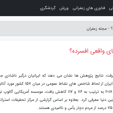
نی
فناوری های زعفرانی
ورزش
گردشگری
 - مجله زعفران
ای واقعی افسرده؟
معرفت: نتایج پژوهش ها نشان می دهد که ایرانیان درگیر ناشادی ج
هستند: بر مبنای گزارش دنیای شادی در سال 2016 ایران از لحاظ شاخص های نشاط عمومی در میان 
رتبه 105 قرار داشت. این رتبه در سال های 2017 و 2018 به ترتیب به 116 و 117 کاهش یافت، موسسه آمریکایی گا
رسنجی ایران را جزو 10 کشور غمگین دنیا معرفی کرد. بعلاوه بر اساس گزارشی از مرکز تحقیقات استر