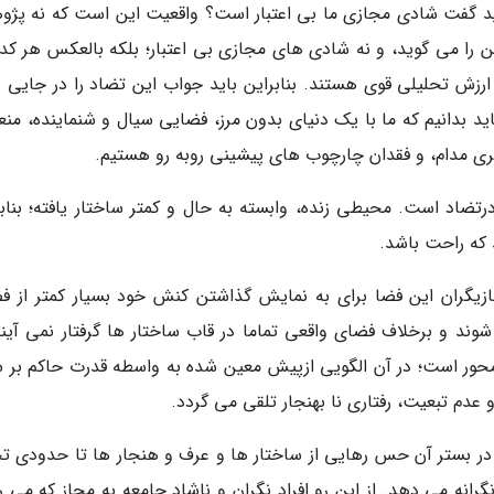
اید گفت شادی مجازی ما بی اعتبار است؟ واقعیت این است که نه پژ
ن را می گوید، و نه شادی های مجازی بی اعتبار؛ بلکه بالعکس هر کدام
ش تحلیلی قوی هستند. بنابراین باید جواب این تضاد را در جایی د
د بدانیم که ما با یک دنیای بدون مرز، فضایی سیال و شنماینده، من
یری مدام، و فقدان چارچوب های پیشینی روبه رو هستیم.
ضاد است. محیطی زنده، وابسته به حال و کمتر ساختار یافته؛ بنابر
که راحت باشد.
 بازیگران این فضا برای به نمایش گذاشتن کنش خود بسیار کمتر از ف
 و برخلاف فضای واقعی تماما در قاب ساختار ها گرفتار نمی آیند.
حور است؛ در آن الگویی ازپیش معین شده به واسطه قدرت حاکم بر س
و عدم تبعیت، رفتاری نا بهنجار تلقی می گردد.
 بستر آن حس رهایی از ساختار ها و عرف و هنجار ها تا حدودی تج
انه می دهد. از این رو افراد نگران و ناشادِ جامعه به مجاز که می ر