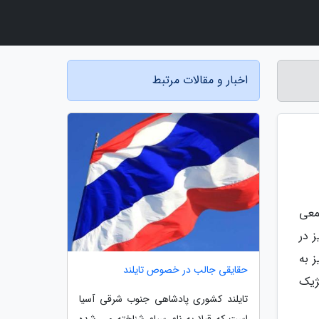
اخبار و مقالات مرتبط
معی
157 کشورِ مورد آنالیز در
لوپ نیز به
حقایقی جالب در خصوص تایلند
اتژیک
تایلند کشوری پادشاهی جنوب شرقی آسیا
است که قبلا به نام سیام شناخته می شده