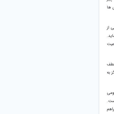
 ها
 از
ید.
عیت
عطف
ز به
ومی
ست.
راهم