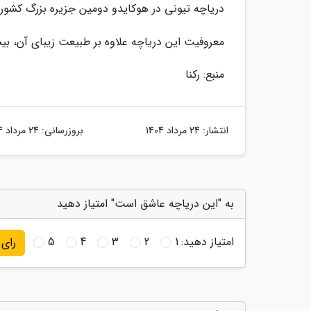
دریاچه تیونی در هوکایدو دومین جزیره بزرگ کشور
معروفیت این دریاچه علاوه بر طبیعت زیبای آن، ب
منبع: رکنا
انتشار:
24 مرداد 1404
بروزرسانی:
24 مرداد 1404
به "این دریاچه عاشق است" امتیاز دهید
امتیاز دهید:
1
2
3
4
5
رای