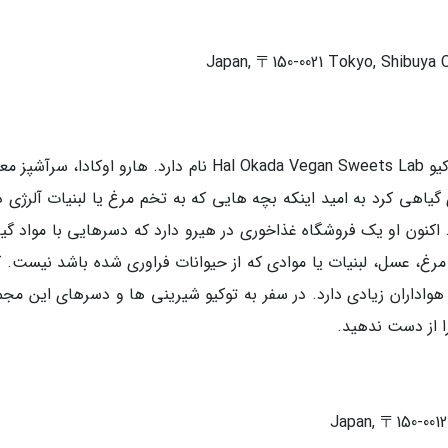
Japan, 〒150-0021 Tokyo, Shibuya Ci
یکی دیگر از شیرینی فروشی های گلوتن فری در توکیو Hal Okada Vegan Sweets Lab نام دارد. هارو اوکادا، 
ی های گیاهی کرد به امید اینکه بچه هایی که به تخم مرغ یا لبنیات آلرژی د
اکنون او یک فروشگاه غذاخوری در هیرو دارد که دسرهایی با مواد گی
مرغ، عسل، لبنیات یا موادی که از حیوانات فراوری شده باشد نیست. 
داران زیادی دارد. در سفر به توکیو شیرینی ها و دسرهای این مجم
ا از دست ندهید.
Japan, 〒150-0012