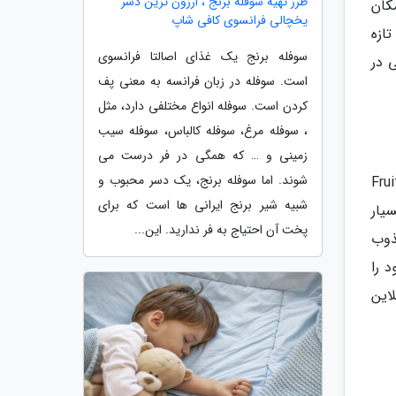
طرز تهیه سوفله برنج ، ارزون ترین دسر
کان
یخچالی فرانسوی کافی شاپ
تازه
سوفله برنج یک غذای اصالتا فرانسوی
 در
است. سوفله در زبان فرانسه به معنی پف
کردن است. سوفله انواع مختلفی دارد، مثل
، سوفله مرغ، سوفله کالباس، سوفله سیب
زمینی و … که همگی در فر درست می
شوند. اما سوفله برنج، یک دسر محبوب و
 است. این اولین فروشگاه فیزیکی Fruits and
شبیه شیر برنج ایرانی ها است که برای
سیار
پخت آن احتیاج به فر ندارید. این...
ذوب
 را
این