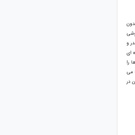
هی و بدون
وشی
ر و
ه ای
 را
فت می
 در