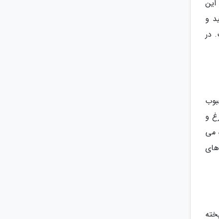
رش می پذیرد، Jeriz نام دارد. این
د و
ت. در
های محبوب
غ و
 می
های
ولات پخته