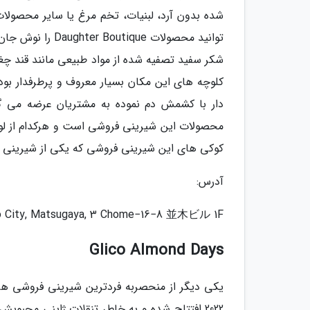
شده بدون آرد، لبنیات، تخم مرغ یا سایر محصول
توانید محصولات e
شکر سفید تصفیه شده از مواد طبیعی مانند قند چغ
کلوچه های این مکان بسیار معروف و پرطرفدار بود
دار با کشمش دم نموده به مشتریان عرضه می گرد
کوکی های این شیرینی فروشی که یکی از شیرینی فر
آدرس:
ito City, Matsugaya, 3 Chome−16−8 並木ビル 1F
Glico Almond Days
2022 افتتاح شده و به خاطر تنقلات ژاپنی محبو