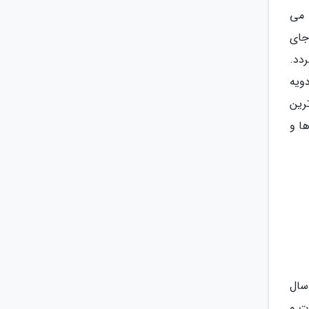
 می
ه جای
دد.
ویه
رین
وچه ها و
دسامبر سال
ت و