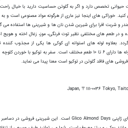
ات حیوانی تخصص دارد و اگر به گلوتن حساسیت دارید با خیال راحت
Daughter Boutiqu را نوش جان کنید. خوراکی های اینجا نیز عاری از هرگونه مواد مصنوعی است و ب
ندر و شربت افرا برای شیرین شدن نان ها و شیرینی ها استفاده می گر
ه و در طعم های مختلفی نظیر توت فرنگی، موز، زغال اخته و هویج اد
د. بعلاوه لوله های استوانه ای کوکی ها یکی از مجذوب کننده ت
محصولات این شیرینی فروشی است و هرکدام از لوله ها دارای 6 تا 10 طعم مختلف است. سفر به توکیو با خوردن کل
وشی های فاقد گلوتن در توکیو است معنا پیدا می نماید.
Japan, 〒111-0036 Tokyo, Ta
یکی دیگر از منحصربه فردترین شیرینی فروشی های ژاپنی Glico Almond Days است. این شیرینی فروشی در 
بش مانند پوکی و پرتز معروف است. شما می توانید طیف وسیعی از تنقلا