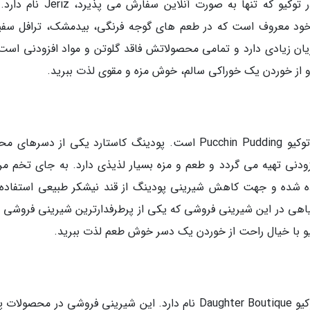
یکی دیگر از شیرینی فروشی های بدون گلوتن در توکیو که تنها به صورت آنلاین سفا
 خود معروف است که در طعم های گوجه فرنگی، بیدمشک، ترافل سفی
 مشتریان عرضه می گردد. Jeriz مشتریان زیادی دارد و تمامی محصولاتش فاقد گلوتن و مواد افزودنی اس
یکی دیگر از شیرینی فروشی های فاقد گلوتن در توکیو Pucchin Pudding است. پودینگ کاستارد یکی از دسر
ودنی تهیه می گردد و طعم و مزه بسیار لذیذی دارد. به جای تخم مر
فاده شده و جهت کاهش شیرینی پودینگ از قند نیشکر طبیعی استفاده
گیاهی در این شیرینی فروشی که یکی از پرطرفدارترین شیرینی فروشی 
کیو با خیال راحت از خوردن یک دسر خوش طعم لذت ببرید.
یکی دیگر از شیرینی فروشی های گلوتن فری در توکیو Daughter Boutique نام دارد. این شیرینی فروشی در محص