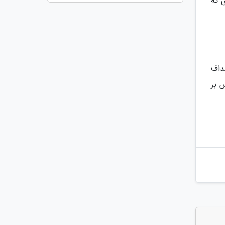
ی که
داف
 بر