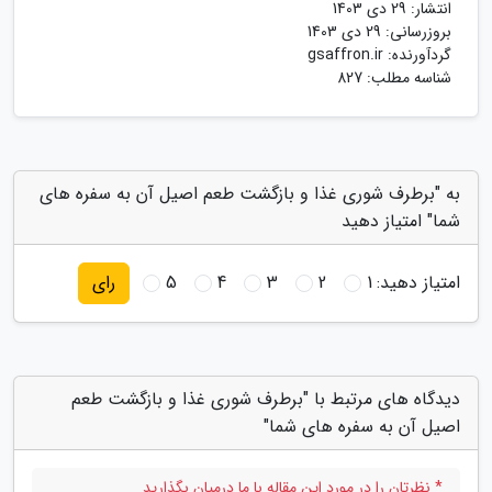
انتشار:
29 دی 1403
بروزرسانی:
29 دی 1403
گردآورنده:
gsaffron.ir
شناسه مطلب: 827
به "برطرف شوری غذا و بازگشت طعم اصیل آن به سفره های
شما" امتیاز دهید
امتیاز دهید:
1
2
3
4
5
رای
دیدگاه های مرتبط با "برطرف شوری غذا و بازگشت طعم
اصیل آن به سفره های شما"
* نظرتان را در مورد این مقاله با ما درمیان بگذارید