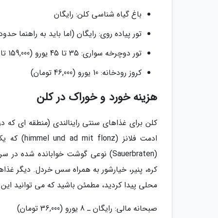
باغ گیاه شناسی کلن: رایگان
تور پیاده روی: رایگان (اما باید به راهنما حدود 5 یورو انعام بدهید) | تورهای غیر رایگان: 40 یورو (182,000 توما
تور دوچرخه سواری: 35 تا 45 یورو (159,000 تا 205,000 تومان)
کروز رودخانه: 10 یورو (46,000 تومان)
هزینه خورد و خوراک در کلن
کلن برای غذاهای سنتی راینالندی (منطقه ای که د
ادمت فلانز
کره، پنیر، خیارشور به همراه سس خردل. دیگر غذاها
محلی پیدا کردید، مطمئن باشید که می توانید این
صبحانه مالی: رایگان ـ 8 یورو (36,000 تومان)