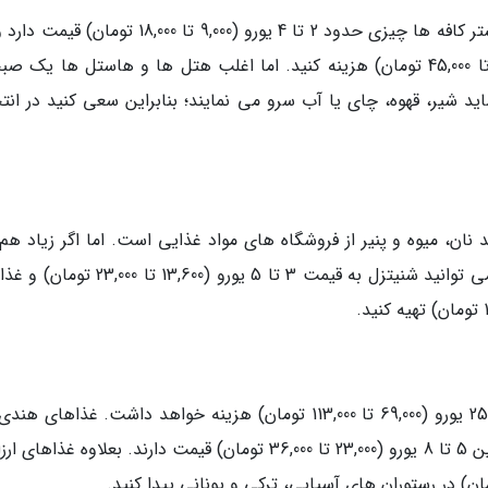
یک بشقاب صبحانه ساده و یک فنجان قهوه در بیشتر کافه ها چیزی حدود 2 تا 4 یورو (9,000 تا 18,000 تو
صبحانه مفصل بخواهید باید 4 تا 10 یورو (18,000 تا 45,000 تومان) هزینه کنید. اما اغلب هتل ها و هاستل ها یک
ید شیر، قهوه، چای یا آب سرو می نمایند؛ بنابراین سعی کنید در انت
ان، میوه و پنیر از فروشگاه های مواد غذایی است. اما اگر زیاد هم ق
نیست برای خرج و مخارج به خود سخت بگیرید می توانید شنیتزل به قیمت 3 تا 5 یورو (13,600
یک وعده شام کامل به همراه نوشیدنی بین 15 تا 25 یورو (69,000 تا 113,000 تومان) هزینه خواهد داشت. غذاها
می توانند گزینه دیگری برای بودجه شما باشد که بین 5 تا 8 یورو (23,000 تا 36,000 تومان) قیمت دارند. بعلاوه غذا