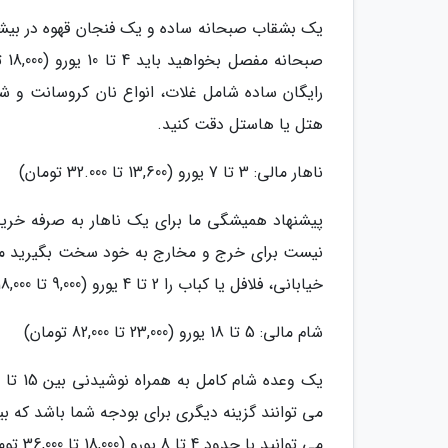
رایگان ساده شامل غلات، انواع نان کروسانت و شا
هتل یا هاستل دقت کنید.
ناهار مالی: 3 تا 7 یورو (13,600 تا 32.000 تومان)
پیشنهاد همیشگی ما برای یک ناهار به صرفه خرید ن
خیابانی، فلافل یا کباب را 2 تا 4 یورو (9,000 تا 18,000 تومان) تهیه کنید.
شام مالی: 5 تا 18 یورو (23,000 تا 82,000 تومان)
می توانید با حدود 4 تا 8 یورو (18,000 تا 36,000 تومان) در رستوران های آسیایی، ترکی و یونانی پیدا کنید.