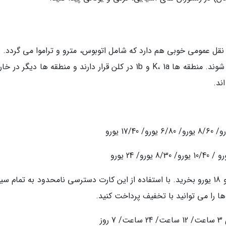
نقل عمومی خوبی هم دارد که شامل اتوبوس، مترو و تراموا می گردد. ب
ها بر اساس طول مسیر و تعداد سفر خریداری می شوند. منطقه ها K، 1a و 1b در کلن قرار دارند و منطقه ها دیگر 
ند.
کلن کارت 24 و 48 ساعته را می توانید به قیمت 9 و 18 یورو بخرید. با استفاده از این کارت دسترسی نامحدود به تما
ا را می توانید با تخفیف پرداخت کنید.