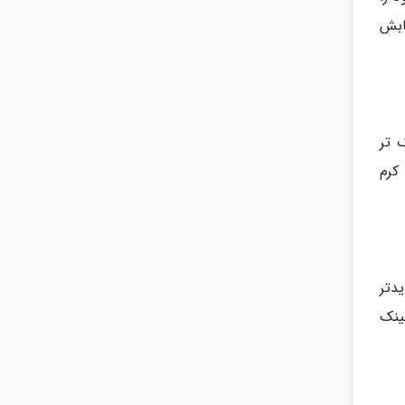
ابش
 تر
کرم
دتر
ینک