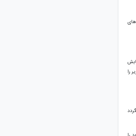
های
ابش
 را
ردد
 را