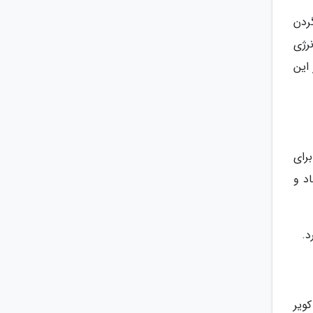
گردن
نرژی
این
رای
د و
د.
ویر